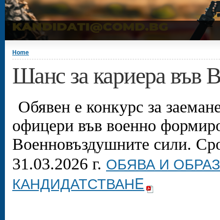
You are here
Home
Шанс за кариера във 
Обявен е конкурс за заеман
офицери във военно формиро
Военновъздушните сили. Сро
ОБЯВА И ОБРА
31.03.2026 г.
КАНДИДАТСТВАНE