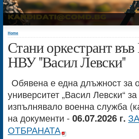
You are here
Home
Стани оркестрант във
НВУ "Васил Левски"
Обявена е една длъжност за 
университет „Васил Левски“ за
изпълнявало военна служба (к
на документи -
З
06.07.2026 г.
ОТБРАНАТА