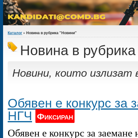
Вие сте тук
Каталог
» Новина в рубрика "Новини"
Новина в рубрика
Новини, които излизат в
Обявен е конкурс за 
НГЧ
Фиксиран
Обявен е конкурс за заемане