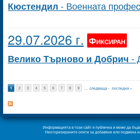
- Военната профес
Кюстендил
29.07.2026 г.
Фиксиран
- 
Велико Търново и Добрич
Страници
1
2
3
4
5
6
7
8
9
…
следваща ›
последна »
Информацията в този сайт е публична и може да бъде
Неоторизираните опити за добавяне или подмяна на