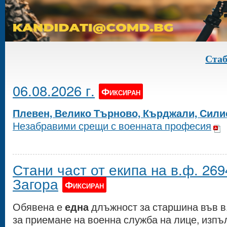
Стабилн
06.08.2026 г.
Фиксиран
Плевен, Велико Търново, Кърджали, Сили
Незабравими срещи с военната професия
Стани част от екипа на в.ф. 269
Загора
Фиксиран
Обявена е
една
длъжност за старшина във в.
за приемане на военна служба на лице, изп