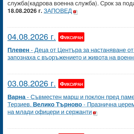
служба(кадрова военна служба). Срок за под
18.08.2026 г.
ЗАПОВЕД
04.08.2026 г.
Фиксиран
Плевен
- Деца от Центъра за настаняване от
запознаха с въоръжението и живота на воен
03.08.2026 г.
Фиксиран
Варна
- Съвместен марш и поклон пред паме
Терзиев.
Велико Търново
- Празнична цере
на млади офицери и сержанти