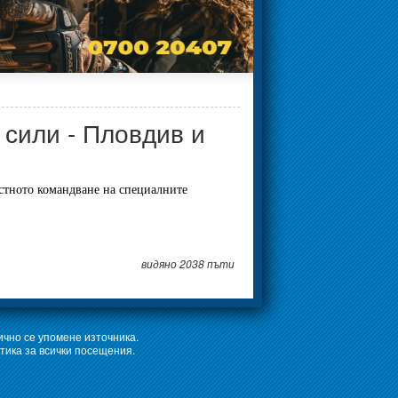
сили - Пловдив и
стното командване на специалните
видяно 2038 пъти
ично се упомене източника.
тика за всички посещения.