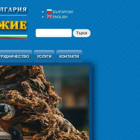
БЪЛГАРСКИ
ENGLISH
ФОРМА ЗА
ТЪРСИ
ТЪРСЕНЕ
ТРУДНИЧЕСТВО
УСЛУГИ
КОНТАКТИ