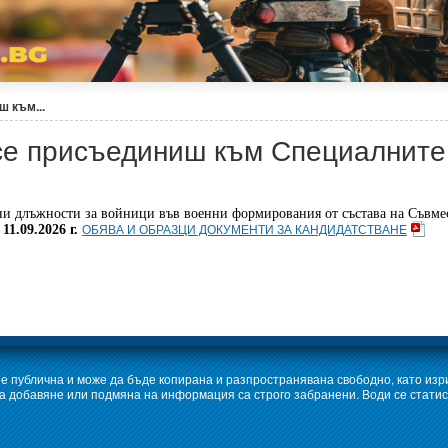
 към...
се присъединиш към Специалните 
ни длъжности за войници
във военни формирования от състава на Съвме
ОБЯВА И ОБРАЗЦИ ДОКУМЕНТИ ЗА КАНДИДАТСТВАНE
–
11.09.2026 г.
е публична и може да бъде копирана и разпространявана свободно, като изр
 добавяне или подмяна на информация са строго забранени. Води се статис