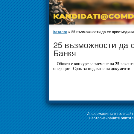
Вие сте тук
Каталог
» 25 възможности да се присъединиш
25 възможности да 
Банкя
Обявен е конкурс за заемане на
25
вакант
операции
. Срок за подаване на документи 
Информацията в този сайт 
Неоторизираните опити за