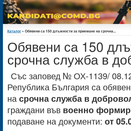
Вие сте тук
Каталог
» Обявени са 150 длъжности за приемане на срочна...
Обявени са 150 длъ
срочна служба в до
Със заповед № ОХ-1139/ 08.12
Република България са обяве
на
срочна служба в добровол
граждани във
военно формиро
подаване на документи:
от 05.