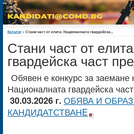
Вие сте тук
Каталог
» Стани част от елита: Националната гвардейска...
Стани част от елит
гвардейска част пр
Обявен е конкурс за заемане 
Националната гвардейска част.
ОБЯВА И ОБРА
30.03.2026 г.
КАНДИДАТСТВАНE