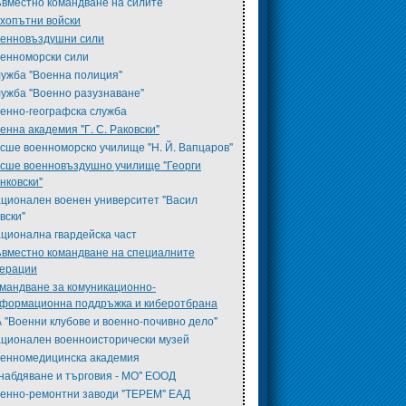
вместно командване на силите
хопътни войски
енновъздушни сили
енноморски сили
ужба "Военна полиция"
ужба "Военно разузнаване"
енно-географска служба
енна академия "Г. С. Раковски"
сше военноморско училище "Н. Й. Вапцаров"
сше военновъздушно училище "Георги
нковски"
ционален военен университет "Васил
вски"
ционална гвардейска част
вместно командване на специалните
ерации
мандване за комуникационно-
формационна поддръжка и киберотбрана
 "Военни клубове и военно-почивно дело"
ционален военноисторически музей
енномедицинска академия
набдяване и търговия - МО" ЕООД
енно-ремонтни заводи "ТЕРЕМ" ЕАД