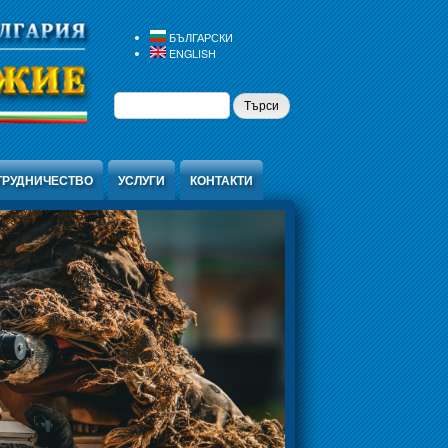
БЪЛГАРСКИ
ENGLISH
ФОРМА ЗА
ТЪРСИ
ТЪРСЕНЕ
ТРУДНИЧЕСТВО
УСЛУГИ
КОНТАКТИ