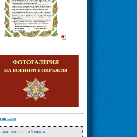
 връзки:
нистерство на отбраната