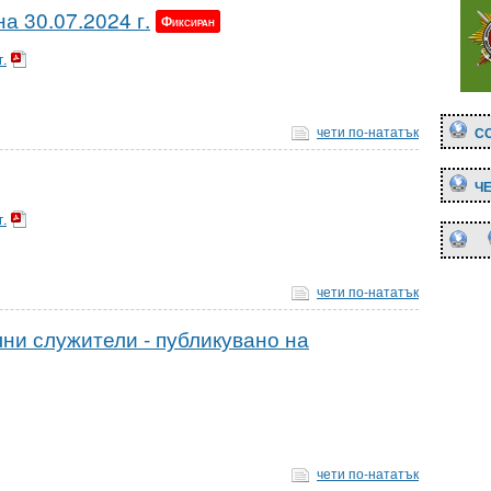
а 30.07.2024 г.
Фиксиран
.
чети по-нататък
С
Ч
.
МО
чети по-нататък
ни служители - публикувано на
чети по-нататък