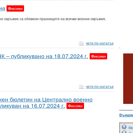
ия
Фиксиран
о окръжие са обявени празниците на всички военни окръжия,
чети по-нататък
К – публикувано на 18.07.2024 г.
Фиксиран
чети по-нататък
ен бюлетин на Централно военно
бликуван на 16.07.2024 г.
Фиксиран
Външни
Ми