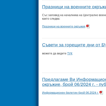
Празници на военните окръж
Със заповед на началника на Централно военн
както следва:
Празници на военните окръжия
Съвети за горещите дни от БЧ
можете да видите
ТУК
Предлагаме Ви Информацион
окръжие, брой 06/2024 г. - пу
Информационен бюлетин брой 06.2024 г.