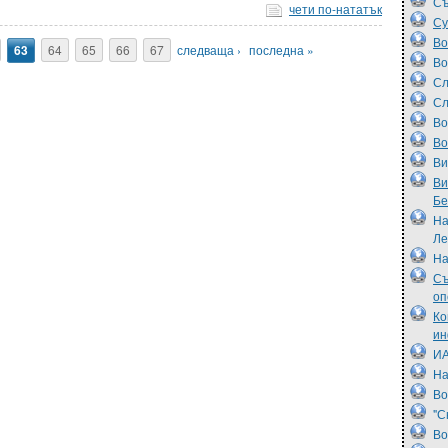
Съ
чети по-нататък
Су
Во
63
64
65
66
67
следваща ›
последна »
Во
Сл
Сл
Во
Во
Ви
Ви
Бе
На
Ле
На
Съ
оп
Ко
ин
ИА
На
Во
"С
Во