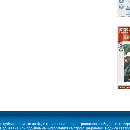
Ко
Ин
на
е публична и може да бъде копирана и разпространявана свободно, като изр
 добавяне или подмяна на информация са строго забранени. Води се статис