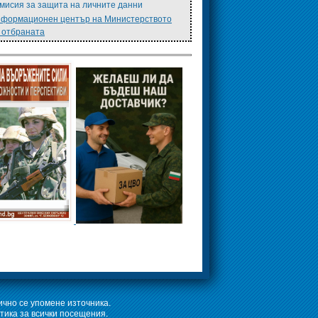
мисия за защита на личните данни
формационен център на Министерството
 отбраната
ично се упомене източника.
тика за всички посещения.