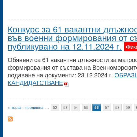
Конкурс за 61 вакантни длъжно
във военни формирования от с
публикувано на 12.11.2024 г.
Фик
Обявени са 61 вакантни длъжности за матро
формирования от състава на Военноморските
подаване на документи: 23.12.2024 г.
ОБРАЗ
КАНДИДАТСТВАНЕ
Страници
« първа
‹ предишна
…
52
53
54
55
56
57
58
59