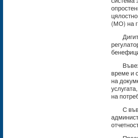
система 
опростен
цялостно
(МО) на 
Дигитал
регулато
бенефици
Въвежд
време и 
на докум
услугата
на потре
С въвед
админист
отчетнос