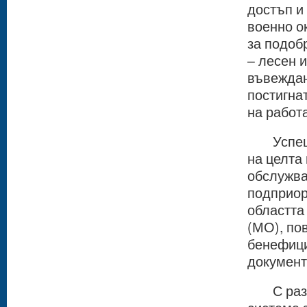
достъп и
военно о
за подоб
– лесен 
въвеждан
постигна
на работ
Успешна
на целта
обслужва
подприор
областта
(МО), по
бенефици
документ
С разра