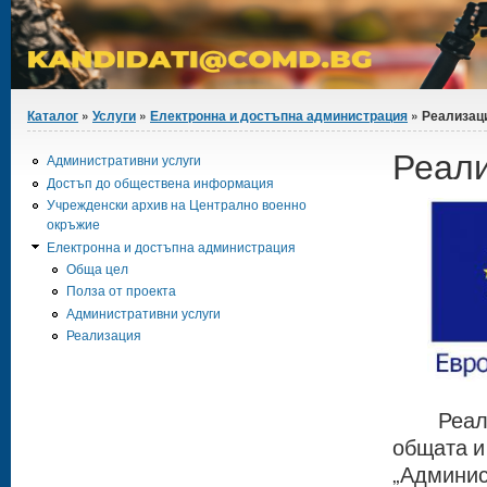
Вие сте тук
Каталог
»
Услуги
»
Електронна и достъпна администрация
» Реализац
Реал
Административни услуги
Достъп до обществена информация
Учрежденски архив на Централно военно
окръжие
Електронна и достъпна администрация
Обща цел
Полза от проекта
Административни услуги
Реализация
Реализа
общата и
„Админис