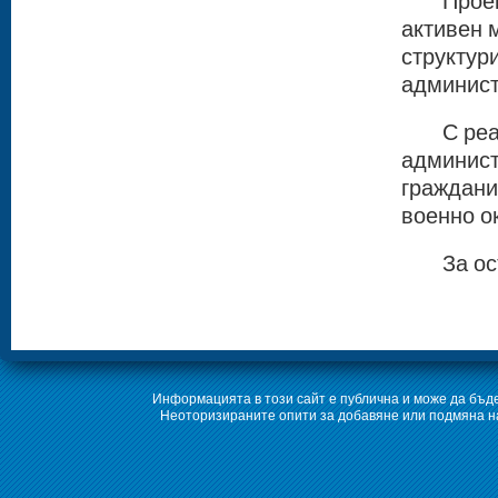
Проектъ
активен 
структур
админист
С реали
админист
граждани
военно о
За осъщ
Информацията в този сайт е публична и може да бъде
Неоторизираните опити за добавяне или подмяна на